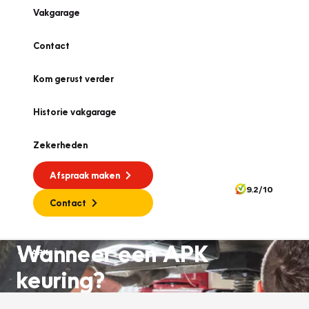
Vakgarage
Contact
Kom gerust verder
Historie vakgarage
Zekerheden
Afspraak maken
9.2/10
Contact
Wanneer een APK
APK
keuring?