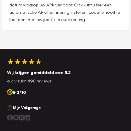
datum waarop uw APK verloopt. Ook kunt u hier een
automatische APK-herinnering instellen, zodat u nooit te
laat bent met uw jaarlijkse autokeuring.
Wij krijgen gemiddeld een 9.2
o.b.v. ruim 498 reviews
9.2/10
Mijn Vakgarage