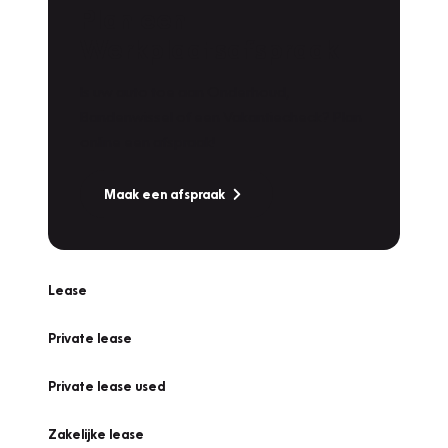
Plan een
Werkplaatsafspraak
Is uw auto toe aan Onderhoud,
Bandenwissel of een Vakantiecheck? Plan
online een afspraak!
Maak een afspraak
Lease
Private lease
Private lease used
Zakelijke lease