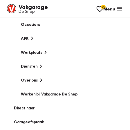
Vakgarage
0
Menu
De Snep
Occasions
APK
Werkplaats
Diensten
Over ons
Werken bij Vakgarage De Snep
Direct naar
Garageafspraak