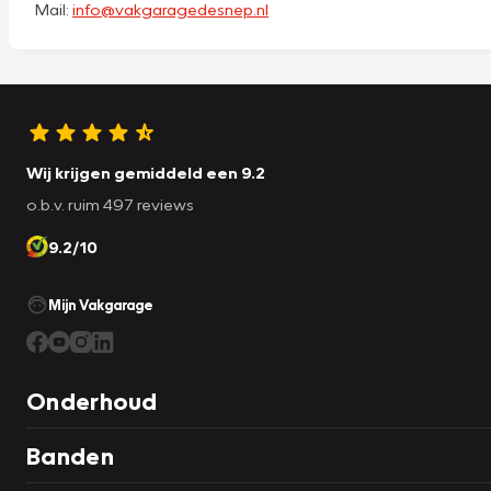
Mail:
info@vakgaragedesnep.nl
Wij krijgen gemiddeld een 9.2
o.b.v. ruim 497 reviews
9.2/10
Mijn Vakgarage
Onderhoud
Banden