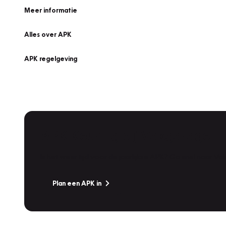
Meer informatie
Alles over APK
APK regelgeving
APK Keuring bij Vakgarage!
Is het weer tijd voor de jaarlijkse APK? Ga snel naar V
Plan een APK in