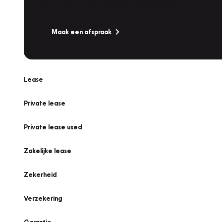
Is uw auto toe aan Onderhoud, Bandenwissel of een Va
Maak een afspraak
Lease
Private lease
Private lease used
Zakelijke lease
Zekerheid
Verzekering