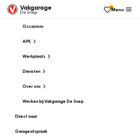
Vakgarage
0
Menu
De Snep
Occasions
APK
Werkplaats
Diensten
Over ons
Werken bij Vakgarage De Snep
Direct naar
Garageafspraak