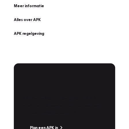
Meer informatie
Alles over APK
APK regelgeving
APK Keuring bij
Vakgarage!
Is het weer tijd voor de jaarlijkse APK? Ga
snel naar Vakgarage bij u in de buurt, en ga
zonder zorgen de weg op!
Plan een APK in