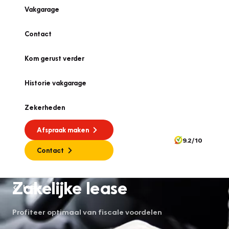
Vakgarage
Contact
Kom gerust verder
Historie vakgarage
Zekerheden
Afspraak maken
9.2/10
Contact
Zakelijke lease
Lease
Profiteer optimaal van fiscale voordelen