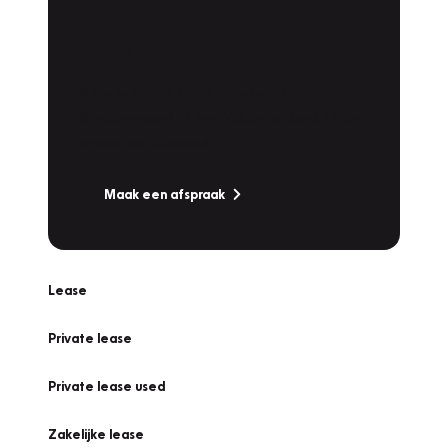
Plan een
Werkplaatsafspraak
Is uw auto toe aan Onderhoud,
Bandenwissel of een Vakantiecheck? Plan
online een afspraak!
Maak een afspraak
Lease
Private lease
Private lease used
Zakelijke lease