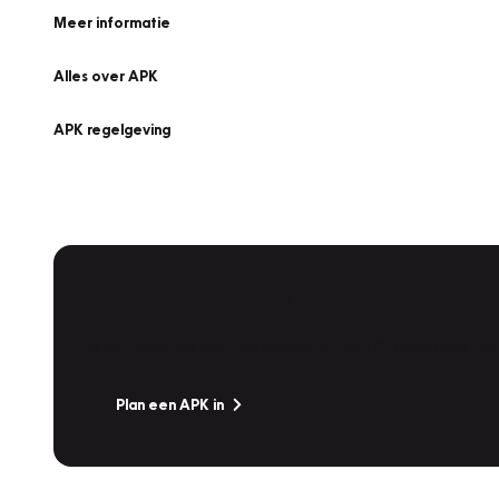
Meer informatie
Alles over APK
APK regelgeving
APK Keuring bij Vakgarage!
Is het weer tijd voor de jaarlijkse APK? Ga snel naar V
Plan een APK in