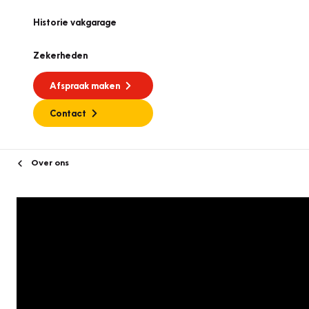
Historie vakgarage
Zekerheden
Afspraak maken
Contact
Over ons