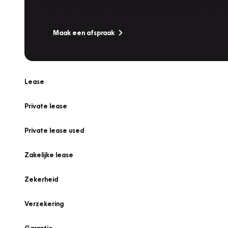
Is uw auto toe aan Onderhoud, Bandenwissel of een Va
Maak een afspraak
Lease
Private lease
Private lease used
Zakelijke lease
Zekerheid
Verzekering