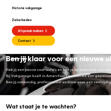
Historie vakgarage
Zekerheden
Afspraak maken
Contact
Ben jij klaar voor een nieuwe
Vacatures
Heb jij een passie voor auto’s en ben je op zoek naar een 
Bij Vakgarage Isselt in Amersfoort zoeken we een gepass
Ben jij vakkundig, professioneel en klaar voor een veelzijdi
Wat staat je te wachten?