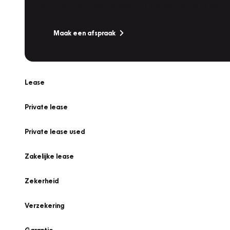
Is uw auto toe aan Onderhoud, Bandenwissel of een Va
Maak een afspraak
Lease
Private lease
Private lease used
Zakelijke lease
Zekerheid
Verzekering