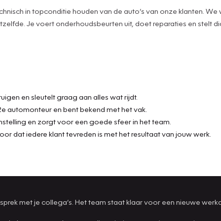
 technisch in topconditie houden van de auto’s van onze klanten. W
zelfde. Je voert onderhoudsbeurten uit, doet reparaties en stelt
uigen en sleutelt graag aan alles wat rijdt.
f 2e automonteur en bent bekend met het vak.
nstelling en zorgt voor een goede sfeer in het team.
oor dat iedere klant tevreden is met het resultaat van jouw werk.
prek met je collega’s. Het team staat klaar voor een nieuwe werk