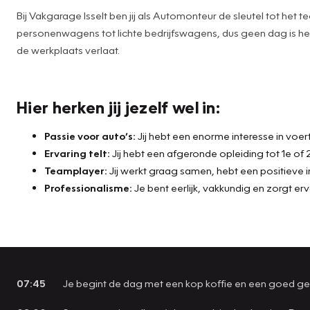
Bij Vakgarage Isselt ben jij als Automonteur de sleutel tot het
personenwagens tot lichte bedrijfswagens, dus geen dag is het
de werkplaats verlaat.
Hier herken jij jezelf wel in:
Passie voor auto’s:
Jij hebt een enorme interesse in voert
Ervaring telt:
Jij hebt een afgeronde opleiding tot 1e o
Teamplayer:
Jij werkt graag samen, hebt een positieve i
Professionalisme:
Je bent eerlijk, vakkundig en zorgt erv
07:45
Je begint de dag met een kop koffie en een goed ges