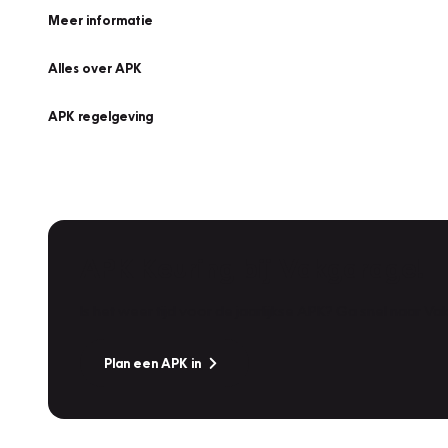
Meer informatie
Alles over APK
APK regelgeving
APK Keuring bij Vakgarage!
Is het weer tijd voor de jaarlijkse APK? Ga snel naar V
Plan een APK in