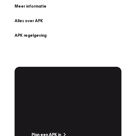
Meer informatie
Alles over APK
APK regelgeving
APK Keuring bij
Vakgarage!
Is het weer tijd voor de jaarlijkse APK? Ga
snel naar Vakgarage bij u in de buurt, en ga
zonder zorgen de weg op!
Plan een APK in