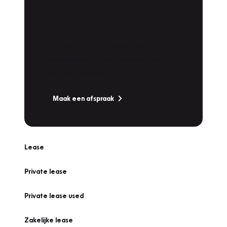
Plan een
Werkplaatsafspraak
Is uw auto toe aan Onderhoud,
Bandenwissel of een Vakantiecheck? Plan
online een afspraak!
Maak een afspraak
Lease
Private lease
Private lease used
Zakelijke lease