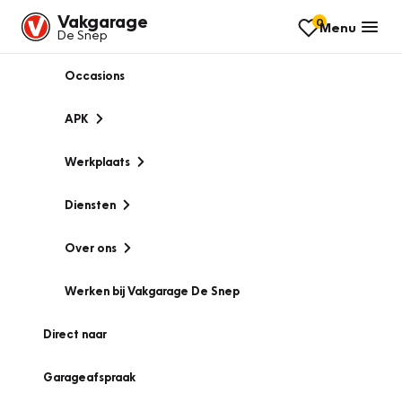
Vakgarage
0
Menu
De Snep
Occasions
APK
Werkplaats
Diensten
Over ons
Werken bij Vakgarage De Snep
Direct naar
Garageafspraak