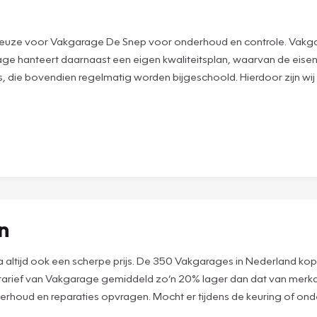
uze voor Vakgarage De Snep voor onderhoud en controle. Vakgarage 
 hanteert daarnaast een eigen kwaliteitsplan, waarvan de eise
 die bovendien regelmatig worden bijgeschoold. Hierdoor zijn wij
en
ijna altijd ook een scherpe prijs. De 350 Vakgarages in Nederland ko
rtarief van Vakgarage gemiddeld zo’n 20% lager dan dat van merkd
derhoud en reparaties opvragen. Mocht er tijdens de keuring of onde