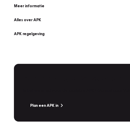
Meer informatie
Alles over APK
APK regelgeving
APK Keuring bij Vakgarage!
Is het weer tijd voor de jaarlijkse APK? Ga snel naar V
Plan een APK in