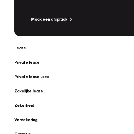
Is uw auto toe aan Onderhoud, Bandenwissel of een Va
Maak een afspraak
Lease
Private lease
Private lease used
Zakelijke lease
Zekerheid
Verzekering